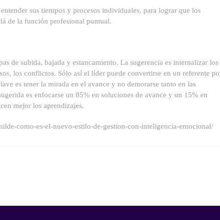
 entender sus tiempos y procesos individuales, para lograr que los
á de la función profesional puntual.
as de subida, bajada y estancamiento. La sugerencia es internalizar los
os, los conflictos. Sólo así el líder puede convertirse en un referente po
lave es tener la mirada en el avance y no demorarse tanto en las
a sugerida es enfocarse un 85% en soluciones de avance y un 15% en
licen mejor los aprendizajes.
milde-como-es-el-nuevo-estilo-de-gestion-con-inteligencia-emocional/