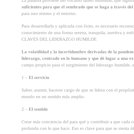
La palabra proviene del vocablo latino humilitas, que significa
suficientes para que el sembrado que se haga a través del
para uno mismo y el entorno.
Para desarrollarla y aplicarla con éxito, es necesario reconoc
conocimiento de una forma serena, tranquila, asertiva y enf
CLAVES DEL LIDERAZGO HUMILDE
La volatilidad y la incertidumbre derivadas de la pandemi
liderazgo, centrado en lo humano y que dé lugar a una ex
campo propicio para el surgimiento del liderazgo humilde, 
1 –
El servicio
Saber, asumir, hacerse cargo de que se lidera con el propósi
mundo en un sentido más amplio.
2 –
El sentido
Crear más conciencia del para qué y contribuir a que cada 
profunda con lo que hace. Eso es clave para que se sienta út