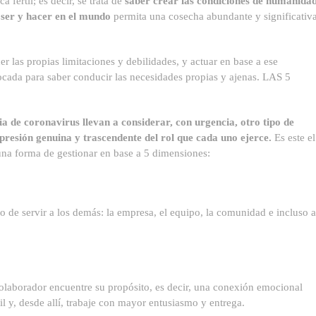
 fértil; es decir, se trata de
saber crear las condiciones de humanida
 ser y hacer en el mundo
permita una cosecha abundante y significativ
er las propias limitaciones y debilidades, y actuar en base a ese
ocada para saber conducir las necesidades propias y ajenas. LAS 5
a de coronavirus llevan a considerar, con urgencia, otro tipo de
presión genuina y trascendente del rol que cada uno ejerce.
Es este el
una forma de gestionar en base a 5 dimensiones:
to de servir a los demás: la empresa, el equipo, la comunidad e incluso a
colaborador encuentre su propósito, es decir, una conexión emocional
il y, desde allí, trabaje con mayor entusiasmo y entrega.